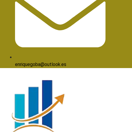
enriquegoba@outlook.es